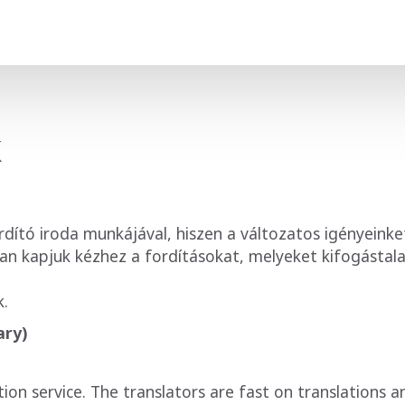
k
ító iroda munkájával, hiszen a változatos igényeinket
an kapjuk kézhez a fordításokat, melyeket kifogástal
k.
ary)
ation service. The translators are fast on translations 