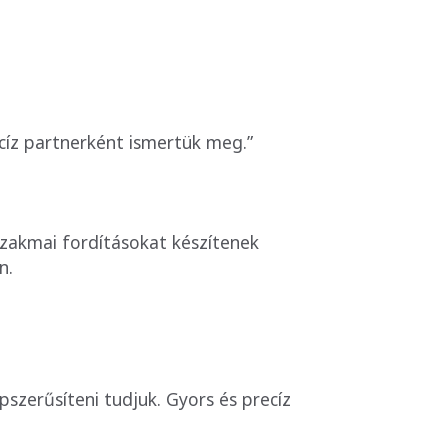
íz partnerként ismertük meg.”
szakmai fordításokat készítenek
n.
szerűsíteni tudjuk. Gyors és precíz