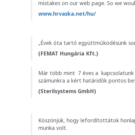
mistakes on our web page. So we woul
www.hrvaska.net/hu/
„Évek óta tartó együttműködésünk sor
(FEMAT Hungária Kft.)
Már több mint 7 éves a kapcsolatunk a
számunkra a kért határidők pontos be
(Sterilsystems GmbH)
Köszönjük, hogy lefordítottátok honlap
munka volt.