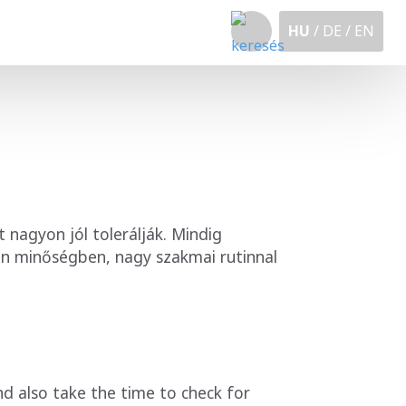
HU
/
DE /
EN
 nagyon jól tolerálják. Mindig
an minőségben, nagy szakmai rutinnal
and also take the time to check for